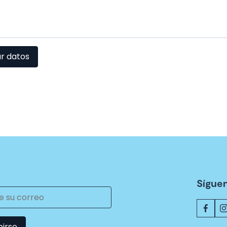
ar datos
Síguen
birse