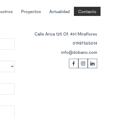
sotros
Proyectos
Actualidad
Contacto
Calle Arica 125 Of. 401 Miraflores
01987565014
info@dobano.com