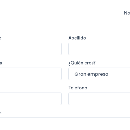
No
e
Apellido
a
¿Quién eres?
Teléfono
e